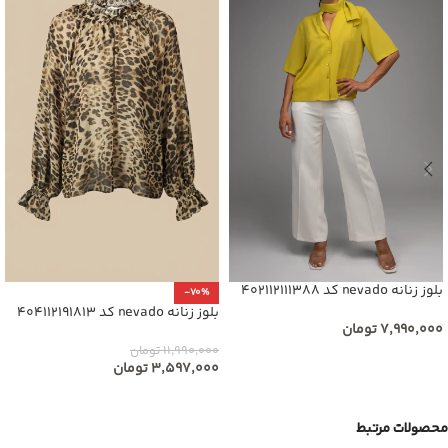
بلوز زنانه nevado کد 402112111388
-70%
بلوز زنانه nevado کد 404112191813
۷,۹۹۰,۰۰۰
تومان
۱۱,۹۹۰,۰۰۰
تومان
۳,۵۹۷,۰۰۰
تومان
محصولات مرتبط