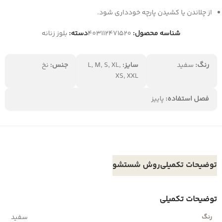
از چلاندن یا کشیدن پارچه خودداری شود.
شناسه محصول:
403112471520
دسته:
بلوز زنانه
رنگ:
سفید
سایز:
L, M, S, XL,
جنس:
نخ
XS, XXL
فصل استفاده:
پاییز
توضیحات تکمیلی
روش شستشو
توضیحات تکمیلی
سفید
رنگ