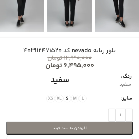
بلوز زنانه nevado کد 403112471520
۱۲,۹۹۰,۰۰۰
تومان
۶,۴۹۵,۰۰۰
تومان
رنگ
سفید
سفید
سایز
XS
XL
S
M
L
افزودن به سبد خرید